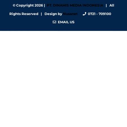
© Copyright
2026 |
PT. DINAMIS MEDIA INDONESIA
| All
Rights Reserved | Design by
Nusanet
0721 - 709100
EMAIL US
https://nbgy.emu.ee/
https://guiadesimilares.com.br/
https://www.bigsrl.com/contatti/
https://shss.strathmore.edu/
https://chs.dku.edu.et/nursing-bsc-program/
https://www.merindad.com/comercio-ascari-gym/
https://www.teraslvi.fi/wp/tuotteet/
https://smkn1slawi.sch.id/
https://siasic.strathmore.edu/home/
https://diskominfo.sintang.go.id/