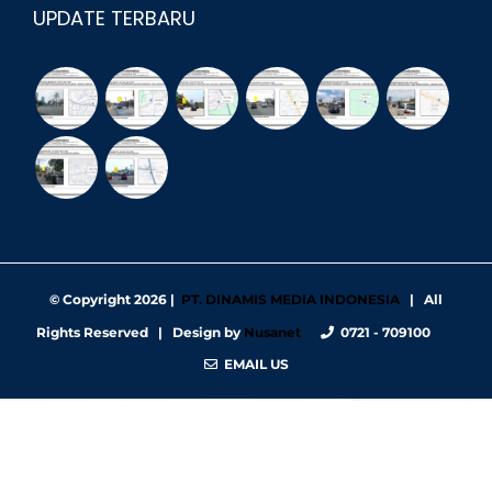
UPDATE TERBARU
© Copyright
2026 |
PT. DINAMIS MEDIA INDONESIA
| All
Rights Reserved | Design by
Nusanet
0721 - 709100
EMAIL US
https://nbgy.emu.ee/
https://guiadesimilares.com.br/
https://www.bigsrl.com/contatti/