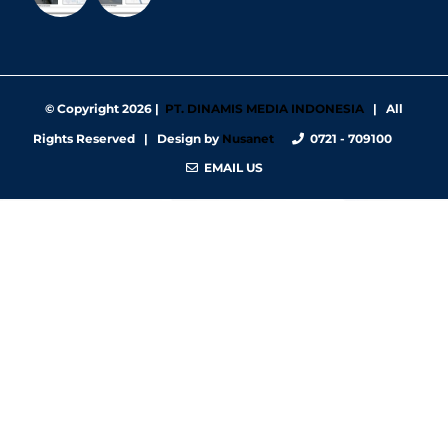
© Copyright
2026 |
PT. DINAMIS MEDIA INDONESIA
| All
Rights Reserved | Design by
Nusanet
0721 - 709100
EMAIL US
https://nbgy.emu.ee/
https://guiadesimilares.com.br/
https://www.bigsrl.com/contatti/
https://shss.strathmore.edu/
https://chs.dku.edu.et/nursing-bsc-program/
https://www.merindad.com/comercio-ascari-gym/
https://www.teraslvi.fi/wp/tuotteet/