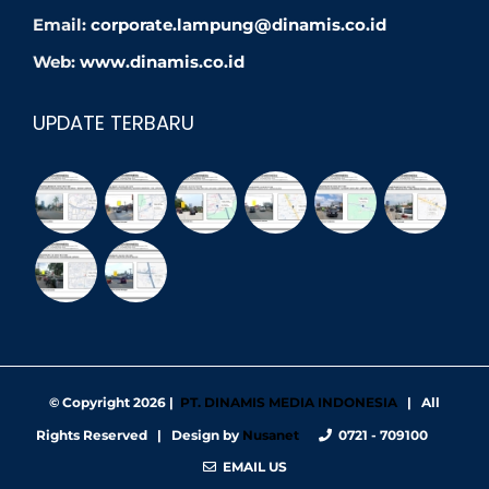
Email:
corporate.lampung@dinamis.co.id
Web:
www.dinamis.co.id
UPDATE TERBARU
© Copyright
2026 |
PT. DINAMIS MEDIA INDONESIA
| All
Rights Reserved | Design by
Nusanet
0721 - 709100
EMAIL US