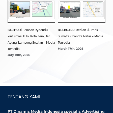
BALIHO
Jl. Terusan Ryacudu
BILLBOARD
Median Jl. Trans
BA
Pintu masuk Tol Kota Itera, Jati
Sumatra Chandra Natar – Media
Lim
Agung, Lampung Selatan – Media
Tersedia
Ter
March 17th, 2026
Mar
Tersedia
July 18th, 2026
TENTANG KAMI
PT Dinamis Media Indonesia spesialis Advertising