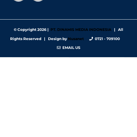
© Copyright
2026 |
PT. DINAMIS MEDIA INDONESIA
| All
Rights Reserved | Design by
Nusanet
0721 - 709100
EMAIL US
https://nbgy.emu.ee/
https://guiadesimilares.com.br/
https://www.bigsrl.com/contatti/
https://shss.strathmore.edu/
https://chs.dku.edu.et/nursing-bsc-program/
https://www.merindad.com/comercio-ascari-gym/
https://www.teraslvi.fi/wp/tuotteet/
https://smkn1slawi.sch.id/