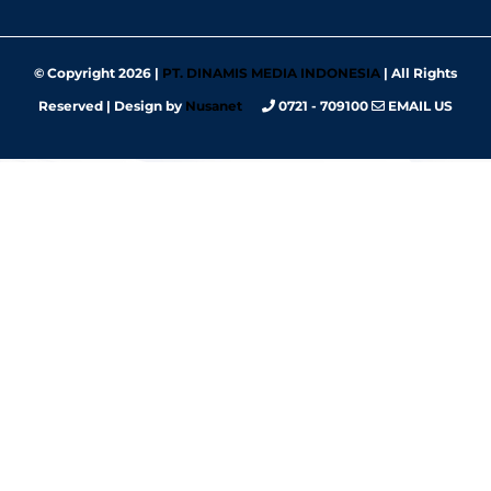
© Copyright
2026 |
PT. DINAMIS MEDIA INDONESIA
| All Rights
Reserved | Design by
Nusanet
0721 - 709100
EMAIL US
panen4d
joker123
slot777
slot scatter hitam
https://protuning.id/
https://ptnobelindonesia.com/
https://okegas.id/
https://dukcapil.selumakab.go.id/