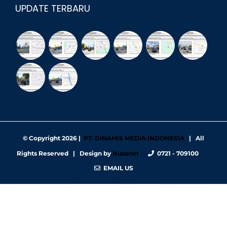
UPDATE TERBARU
© Copyright
2026 |
PT. DINAMIS MEDIA INDONESIA
| All
Rights Reserved | Design by
Nusanet
0721 - 709100
EMAIL US
https://nbgy.emu.ee/
https://guiadesimilares.com.br/
https://www.bigsrl.com/contatti/