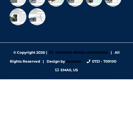
© Copyright
2026 |
PT. DINAMIS MEDIA INDONESIA
| All
Rights Reserved | Design by
Nusanet
0721 - 709100
EMAIL US
https://nbgy.emu.ee/
https://guiadesimilares.com.br/
https://www.bigsrl.com/contatti/
https://shss.strathmore.edu/
https://chs.dku.edu.et/nursing-bsc-program/