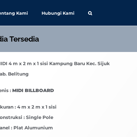
entang Kami
Hubungi Kami
ia Tersedia
IDI
4 m x 2 m x 1 sisi Kampung Baru Kec. Sijuk
ab. Belitung
enis :
MIDI BILLBOARD
kuran : 4 m x 2 m x 1 sisi
onstruksi : Single Pole
anel : Plat Alumunium