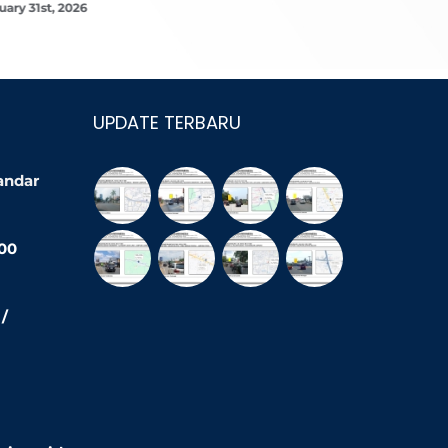
uary 31st, 2026
UPDATE TERBARU
Bandar
200
/