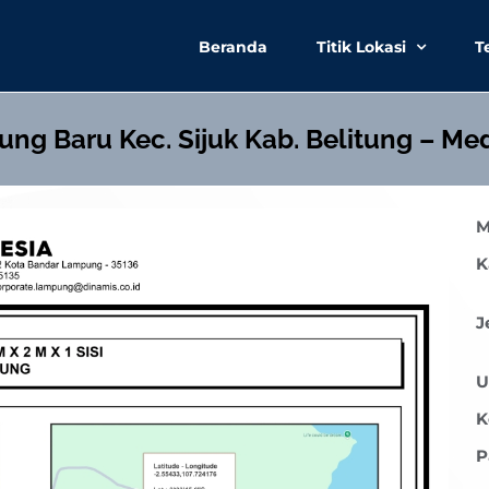
Beranda
Titik Lokasi
T
g Baru Kec. Sijuk Kab. Belitung – Med
M
K
J
U
K
P