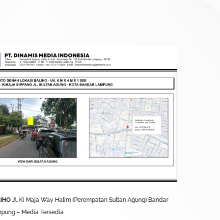
IHO
Jl. Ki Maja Way Halim (Perempatan Sultan Agung) Bandar
BALIHO
Jl. S
January 26th
pung – Media Tersedia