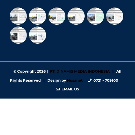
© Copyright
2026 |
PT. DINAMIS MEDIA INDONESIA
| All
Rights Reserved | Design by
Nusanet
0721 - 709100
EMAIL US
https://nbgy.emu.ee/
https://guiadesimilares.com.br/
https://www.bigsrl.com/contatti/
https://shss.strathmore.edu/