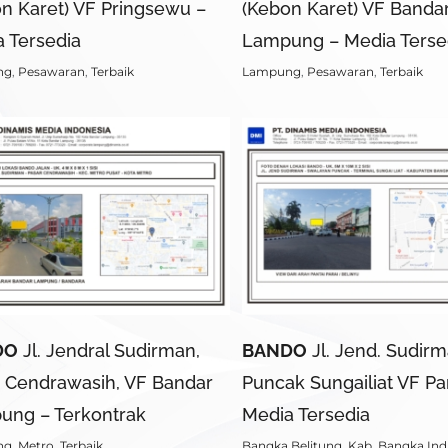
n Karet) VF Pringsewu –
(Kebon Karet) VF Banda
 Tersedia
Lampung – Media Terse
ng
,
Pesawaran
,
Terbaik
Lampung
,
Pesawaran
,
Terbaik
DO
Jl. Jendral Sudirman,
BANDO
Jl. Jend. Sudir
 Cendrawasih, VF Bandar
Puncak Sungailiat VF Par
ung – Terkontrak
Media Tersedia
ng
,
Metro
,
Terbaik
Bangka Belitung
,
Kab. Bangka In