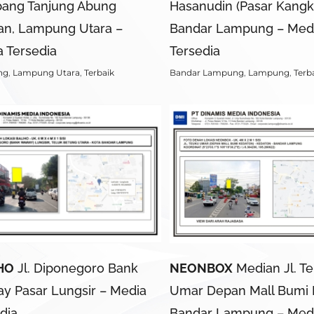
ang Tanjung Abung
Hasanudin (Pasar Kang
an, Lampung Utara –
Bandar Lampung – Med
 Tersedia
Tersedia
ng
,
Lampung Utara
,
Terbaik
Bandar Lampung
,
Lampung
,
Terb
HO
Jl. Diponegoro Bank
NEONBOX
Median Jl. T
y Pasar Lungsir – Media
Umar Depan Mall Bumi 
dia
Bandar Lampung – Med