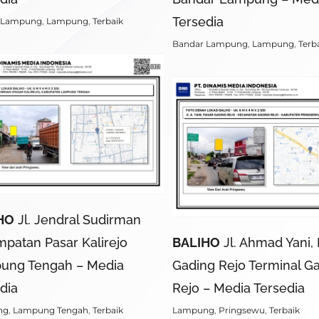
Tersedia
 Lampung
,
Lampung
,
Terbaik
Bandar Lampung
,
Lampung
,
Terb
HO
Jl. Jendral Sudirman
patan Pasar Kalirejo
BALIHO
Jl. Ahmad Yani,
ung Tengah – Media
Gading Rejo Terminal G
dia
Rejo – Media Tersedia
ng
,
Lampung Tengah
,
Terbaik
Lampung
,
Pringsewu
,
Terbaik