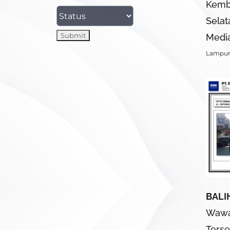
Kemb
Selat
Media
Lampu
BALI
Wawa
Terse