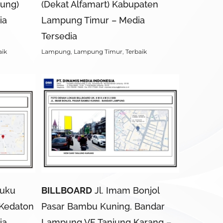
kung)
(Dekat Alfamart) Kabupaten
ia
Lampung Timur – Media
Tersedia
aik
Lampung
,
Lampung Timur
,
Terbaik
euku
BILLBOARD
Jl. Imam Bonjol
Kedaton
Pasar Bambu Kuning, Bandar
ia
Lampung VF Tanjung Karang –