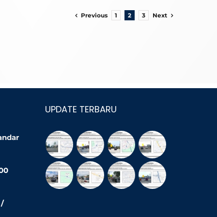
Previous
Next
1
2
3
UPDATE TERBARU
Bandar
200
/