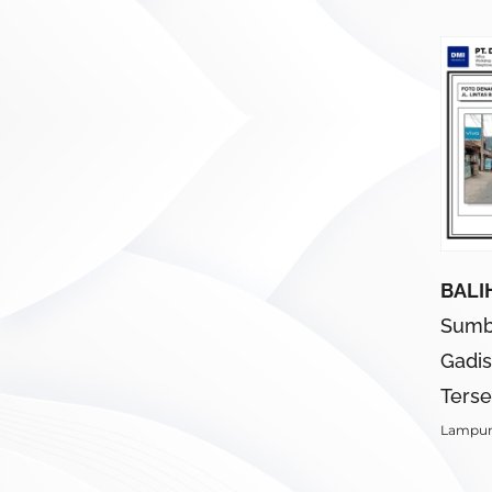
BALI
Sumb
Gadis
Terse
Lampu