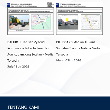
BALIHO
Jl. Terusan Ryacudu
BILLBOARD
Median Jl. Trans
BA
Pintu masuk Tol Kota Itera, Jati
Sumatra Chandra Natar – Media
Lim
Agung, Lampung Selatan – Media
Tersedia
Ter
March 17th, 2026
Mar
Tersedia
July 18th, 2026
TENTANG KAMI