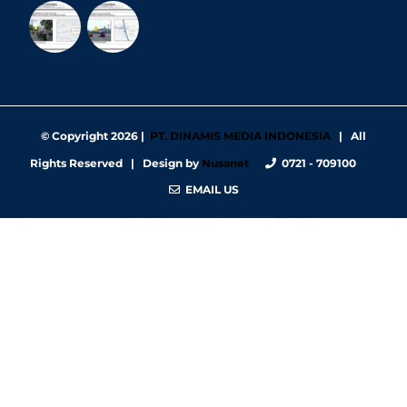
© Copyright
2026 |
PT. DINAMIS MEDIA INDONESIA
| All
Rights Reserved | Design by
Nusanet
0721 - 709100
EMAIL US
https://nbgy.emu.ee/
https://guiadesimilares.com.br/
https://www.bigsrl.com/contatti/
https://shss.strathmore.edu/
https://chs.dku.edu.et/nursing-bsc-program/
https://www.merindad.com/comercio-ascari-gym/