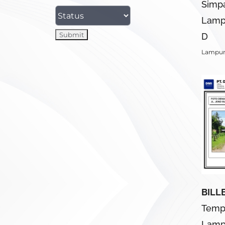
Simp
Lamp
D
Lampu
BILL
Tempu
Lamp