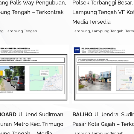
ang Palis Way Pengubuan,
Polsek Terbanggi Besar,
ung Tengah – Terkontrak
Lampung Tengah VF Ko
Media Tersedia
ng
,
Lampung Tengah
Lampung
,
Lampung Tengah
,
Terb
BOARD
Jl. Jend Sudirman
BALIHO
Jl. Jendral Sudi
ran Metro Kec. Trimurjo,
Pasar Kota Gajah – Terk
ung Tengah – Media
Lampung
,
Lampung Tengah