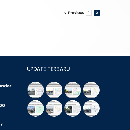
Previous
1
2
UPDATE TERBARU
Bandar
200
/