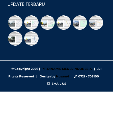
UPDATE TERBARU
© Copyright
2026 |
PT. DINAMIS MEDIA INDONESIA
| All
Rights Reserved | Design by
Nusanet
0721 - 709100
EMAIL US
https://nbgy.emu.ee/
https://guiadesimilares.com.br/
https://www.bigsrl.com/contatti/