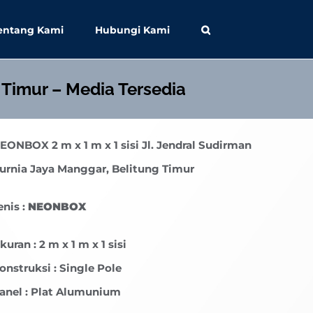
entang Kami
Hubungi Kami
 Timur – Media Tersedia
EONBOX
2 m x 1 m x 1 sisi Jl. Jendral Sudirman
urnia Jaya Manggar, Belitung Timur
enis :
NEONBOX
kuran : 2 m x 1 m x 1 sisi
onstruksi : Single Pole
anel : Plat Alumunium