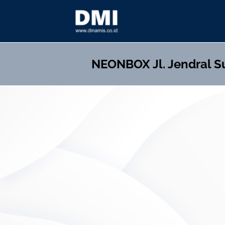
Skip
to
content
NEONBOX
Jl. Jendral 