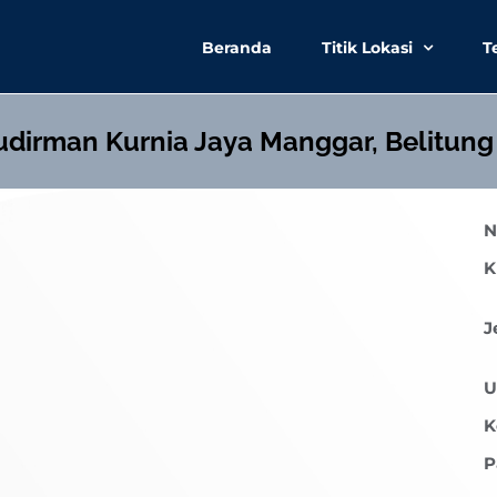
Beranda
Titik Lokasi
T
Sudirman Kurnia Jaya Manggar, Belitung
N
K
J
U
K
P