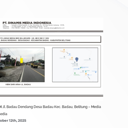
DI
Jl. Badau Dendang Desa Badau Kec. Badau, Belitung – Media
MIDI
Jl. Raya
sedia
– Media Ters
ober 12th, 2025
October 12th