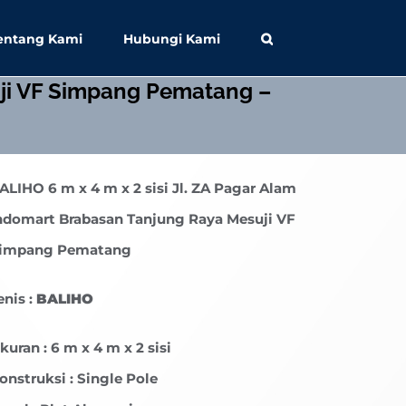
entang Kami
Hubungi Kami
uji VF Simpang Pematang –
ALIHO
6 m x 4 m x 2 sisi Jl. ZA Pagar Alam
ndomart Brabasan Tanjung Raya Mesuji VF
impang Pematang
enis :
BALIHO
kuran : 6 m x 4 m x 2 sisi
onstruksi : Single Pole