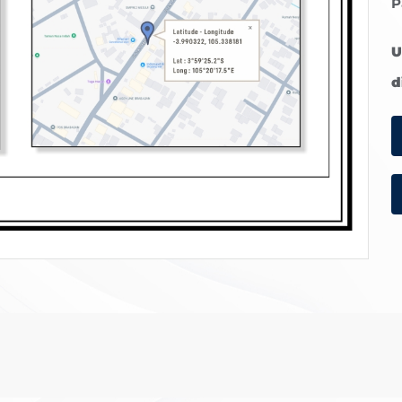
P
U
d