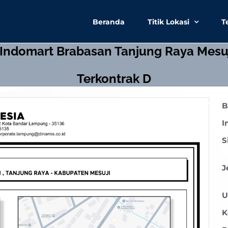
Beranda
Titik Lokasi
T
m Indomart Brabasan Tanjung Raya Mes
Terkontrak D
B
I
S
J
U
K