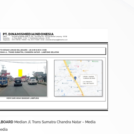
LBOARD
Median Jl. Trans Sumatra Chandra Natar – Media
BALIHO
Jl. L
sedia
Terkontrak D