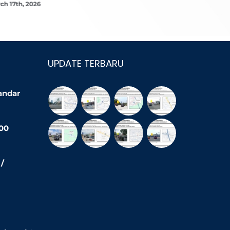
ch 17th, 2026
March 16th,
UPDATE TERBARU
Bandar
200
/