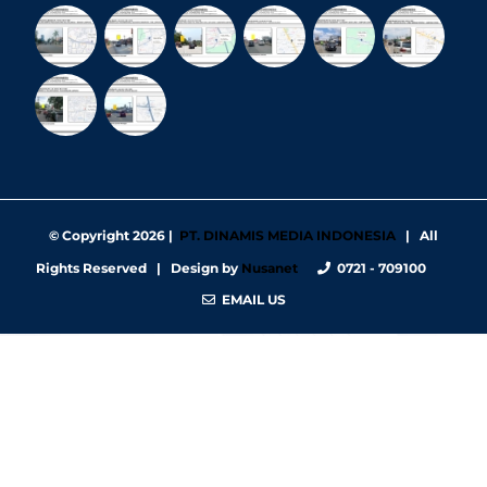
© Copyright
2026 |
PT. DINAMIS MEDIA INDONESIA
| All
Rights Reserved | Design by
Nusanet
0721 - 709100
EMAIL US
https://nbgy.emu.ee/
https://guiadesimilares.com.br/
https://www.bigsrl.com/contatti/
https://shss.strathmore.edu/