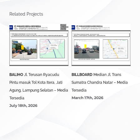
Related Projects
BALIHO
Jl. Terusan Ryacudu
BILLBOARD
Median Jl. Trans
BA
Pintu masuk Tol Kota Itera, Jati
Sumatra Chandra Natar – Media
Lim
Agung, Lampung Selatan – Media
Tersedia
Ter
March 17th, 2026
Mar
Tersedia
July 18th, 2026