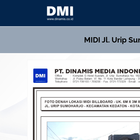
Skip
to
content
MIDI
Jl. Urip S