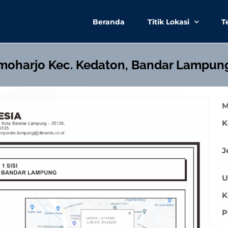
Beranda
Titik Lokasi
T
umoharjo Kec. Kedaton, Bandar Lampung
M
K
J
U
K
P