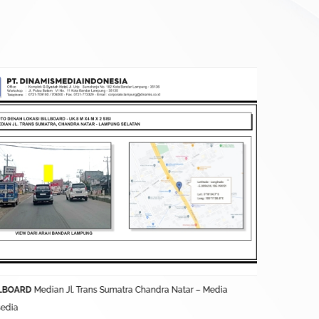
LBOARD
Median Jl. Trans Sumatra Chandra Natar – Media
BALIHO
Jl. L
sedia
Terkontrak D