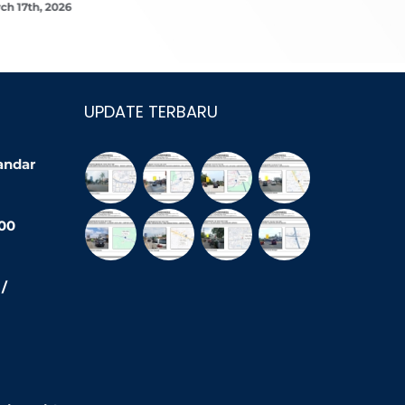
ch 17th, 2026
March 16th,
UPDATE TERBARU
Bandar
200
/