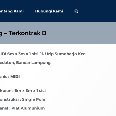
entang Kami
Hubungi Kami
 – Terkontrak D
IDI
6m x 3m x 1 sisi Jl. Urip Sumoharjo Kec.
edaton, Bandar Lampung
enis :
MIDI
kuran : 6m x 3m x 1 sisi
onstruksi : Single Pole
anel : Plat Alumunium