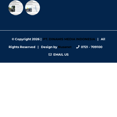
© Copyright
2026 |
PT. DINAMIS MEDIA INDONESIA
| All
Rights Reserved | Design by
Nusanet
0721 - 709100
EMAIL US
https://nbgy.emu.ee/
https://guiadesimilares.com.br/
https://www.bigsrl.com/contatti/
https://shss.strathmore.edu/
https://chs.dku.edu.et/nursing-bsc-program/
https://www.merindad.com/comercio-ascari-gym/