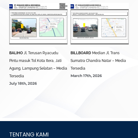
BALIHO
Jl. Terusan Ryacudu
BILLBOARD
Median Jl. Trans
BA
Pintu masuk Tol Kota Itera, Jati
Sumatra Chandra Natar – Media
Lim
Agung, Lampung Selatan – Media
Tersedia
Ter
March 17th, 2026
Mar
Tersedia
July 18th, 2026
TENTANG KAMI