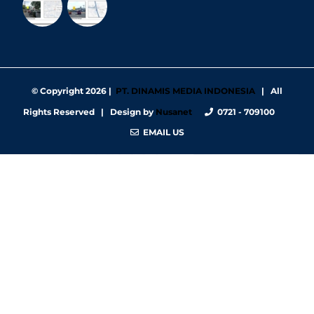
© Copyright
2026 |
PT. DINAMIS MEDIA INDONESIA
| All
Rights Reserved | Design by
Nusanet
0721 - 709100
EMAIL US
https://nbgy.emu.ee/
https://guiadesimilares.com.br/
https://www.bigsrl.com/contatti/
https://shss.strathmore.edu/
https://chs.dku.edu.et/nursing-bsc-program/
https://www.merindad.com/comercio-ascari-gym/
https://www.teraslvi.fi/wp/tuotteet/