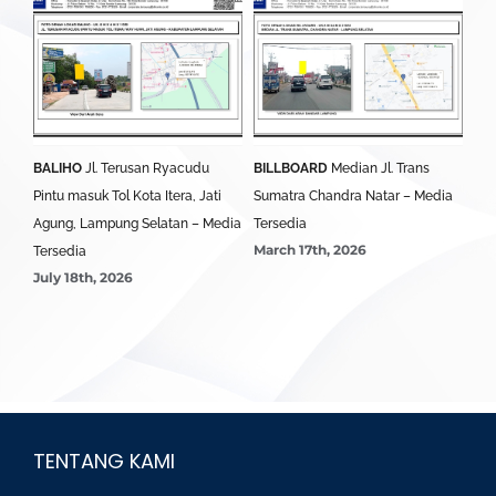
BALIHO
Jl. Terusan Ryacudu
BILLBOARD
Median Jl. Trans
BA
Pintu masuk Tol Kota Itera, Jati
Sumatra Chandra Natar – Media
Lim
Agung, Lampung Selatan – Media
Tersedia
Ter
March 17th, 2026
Mar
Tersedia
July 18th, 2026
TENTANG KAMI