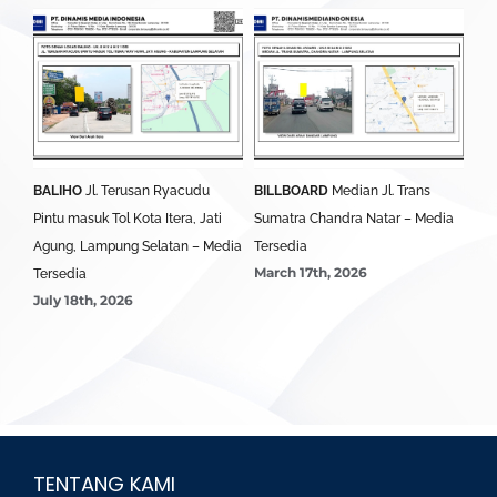
BALIHO
Jl. Terusan Ryacudu
BILLBOARD
Median Jl. Trans
BA
Pintu masuk Tol Kota Itera, Jati
Sumatra Chandra Natar – Media
Lim
Agung, Lampung Selatan – Media
Tersedia
Ter
March 17th, 2026
Mar
Tersedia
July 18th, 2026
TENTANG KAMI