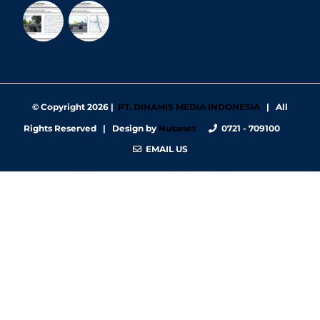
© Copyright
2026 |
PT. DINAMIS MEDIA INDONESIA
| All
Rights Reserved | Design by
Nusanet
0721 - 709100
EMAIL US
https://nbgy.emu.ee/
https://guiadesimilares.com.br/
https://www.bigsrl.com/contatti/
https://shss.strathmore.edu/
https://chs.dku.edu.et/nursing-bsc-program/
https://www.merindad.com/comercio-ascari-gym/