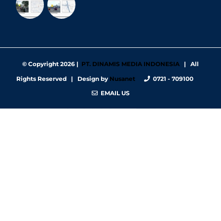
© Copyright
2026 |
PT. DINAMIS MEDIA INDONESIA
| All
Rights Reserved | Design by
Nusanet
0721 - 709100
EMAIL US
https://nbgy.emu.ee/
https://guiadesimilares.com.br/
https://www.bigsrl.com/contatti/
https://shss.strathmore.edu/
https://chs.dku.edu.et/nursing-bsc-program/
https://www.merindad.com/comercio-ascari-gym/
https://www.teraslvi.fi/wp/tuotteet/