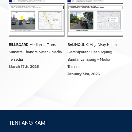
BILLBOARD
Median Jl. Trans
BALIHO
Jl. Ki Maja Way Halim
BA
i
Sumatra Chandra Natar – Media
(Perempatan Sultan Agung)
Lam
edia
Tersedia
Bandar Lampung – Media
Ter
March 17th, 2026
Jan
Tersedia
January 31st, 2026
TENTANG KAMI