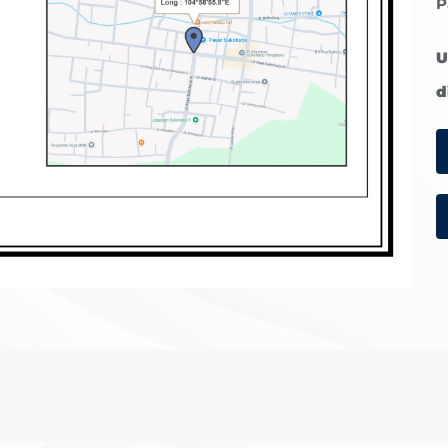
P
U
d