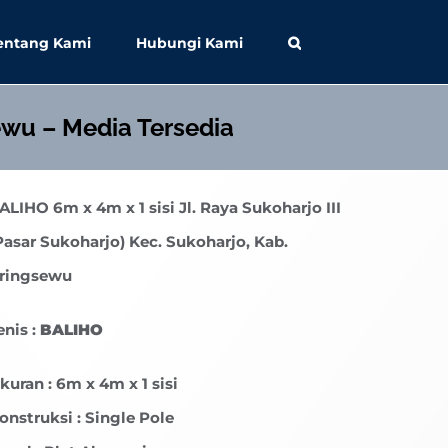
entang Kami
Hubungi Kami
sewu – Media Tersedia
ALIHO
6m x 4m x 1 sisi Jl. Raya Sukoharjo III
Pasar Sukoharjo) Kec. Sukoharjo, Kab.
ringsewu
enis :
BALIHO
kuran : 6m x 4m x 1 sisi
onstruksi : Single Pole