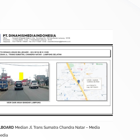
LBOARD
Median Jl. Trans Sumatra Chandra Natar – Media
BALIHO
Jl. L
sedia
Terkontrak D