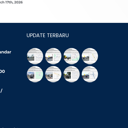
ch 17th, 2026
March 16th,
UPDATE TERBARU
Bandar
200
/