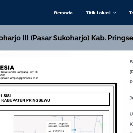
Beranda
Titik Lokasi
T
oharjo III (Pasar Sukoharjo) Kab. Pring
B
(
P
J
U
K