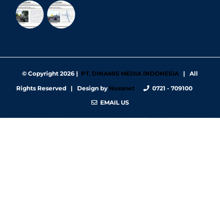
© Copyright
2026 |
PT. DINAMIS MEDIA INDONESIA
| All
Rights Reserved | Design by
Nusanet
0721 - 709100
EMAIL US
https://nbgy.emu.ee/
https://guiadesimilares.com.br/
https://www.bigsrl.com/contatti/
https://shss.strathmore.edu/
https://chs.dku.edu.et/nursing-bsc-program/
https://www.merindad.com/comercio-ascari-gym/