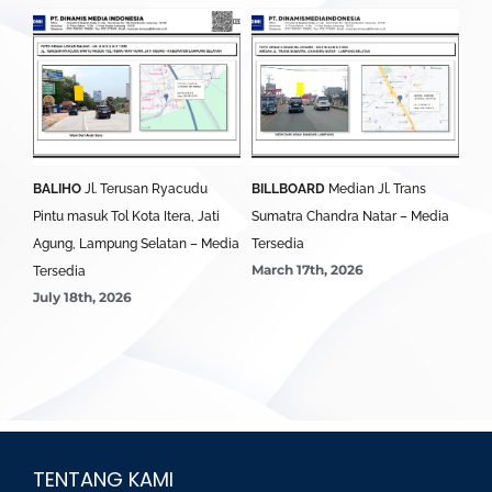
BALIHO
Jl. Terusan Ryacudu
BILLBOARD
Median Jl. Trans
BA
Pintu masuk Tol Kota Itera, Jati
Sumatra Chandra Natar – Media
Lim
Agung, Lampung Selatan – Media
Tersedia
Ter
March 17th, 2026
Mar
Tersedia
July 18th, 2026
TENTANG KAMI