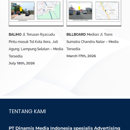
BALIHO
Jl. Terusan Ryacudu
BILLBOARD
Median Jl. Trans
BA
Pintu masuk Tol Kota Itera, Jati
Sumatra Chandra Natar – Media
Lim
Agung, Lampung Selatan – Media
Tersedia
Ter
March 17th, 2026
Mar
Tersedia
July 18th, 2026
TENTANG KAMI
PT Dinamis Media Indonesia spesialis Advertising