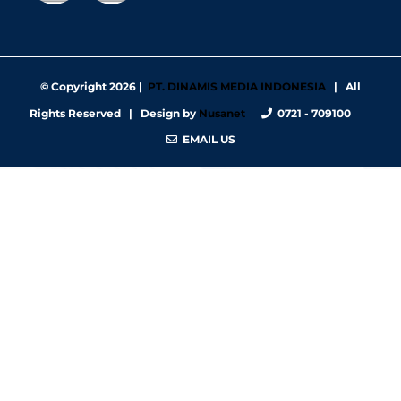
© Copyright
2026 |
PT. DINAMIS MEDIA INDONESIA
| All
Rights Reserved | Design by
Nusanet
0721 - 709100
EMAIL US
https://nbgy.emu.ee/
https://guiadesimilares.com.br/
https://www.bigsrl.com/contatti/
https://shss.strathmore.edu/
https://chs.dku.edu.et/nursing-bsc-program/
https://www.merindad.com/comercio-ascari-gym/
https://www.teraslvi.fi/wp/tuotteet/
https://smkn1slawi.sch.id/