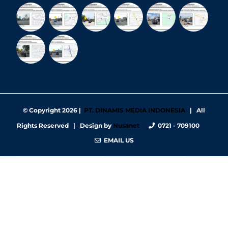
© Copyright
2026 |
PT. DINAMIS MEDIA INDONESIA
| All
Rights Reserved | Design by
Nusanet
0721 - 709100
EMAIL US
https://nbgy.emu.ee/
https://guiadesimilares.com.br/
https://www.bigsrl.com/contatti/
https://shss.strathmore.edu/