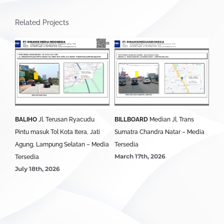
Related Projects
BALIHO
Jl. Terusan Ryacudu
BILLBOARD
Median Jl. Trans
BA
Pintu masuk Tol Kota Itera, Jati
Sumatra Chandra Natar – Media
Lim
Agung, Lampung Selatan – Media
Tersedia
Ter
March 17th, 2026
Mar
Tersedia
July 18th, 2026