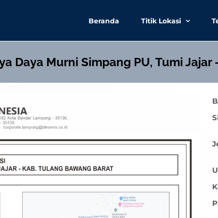
Beranda
Titik Lokasi
T
aya Daya Murni Simpang PU, Tumi Jajar 
B
S
J
U
K
P