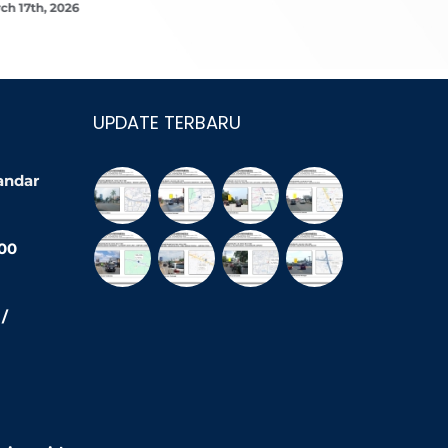
ch 17th, 2026
March 16th,
UPDATE TERBARU
Bandar
200
/