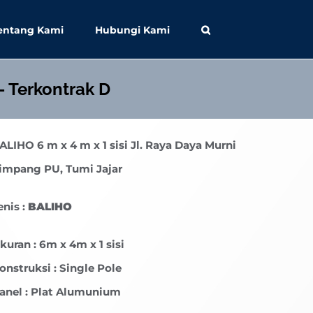
entang Kami
Hubungi Kami
– Terkontrak D
ALIHO
6 m x 4 m x 1 sisi Jl. Raya Daya Murni
impang PU, Tumi Jajar
enis :
BALIHO
kuran : 6m x 4m x 1 sisi
onstruksi : Single Pole
anel : Plat Alumunium