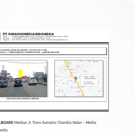
LBOARD
Median Jl. Trans Sumatra Chandra Natar – Media
BALIHO
Jl. L
sedia
Terkontrak D