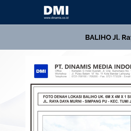
Skip
to
content
BALIHO
Jl. R