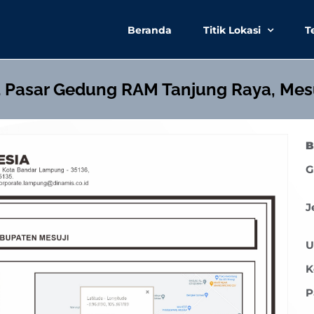
Beranda
Titik Lokasi
T
1 Pasar Gedung RAM Tanjung Raya, Mesu
B
G
J
U
K
P