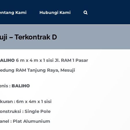
entang Kami
Hubungi Kami
ji – Terkontrak D
ALIHO
6 m x 4 m x 1 sisi Jl. RAM 1 Pasar
edung RAM Tanjung Raya, Mesuji
enis :
BALIHO
kuran : 6m x 4m x 1 sisi
onstruksi : Single Pole
anel : Plat Alumunium