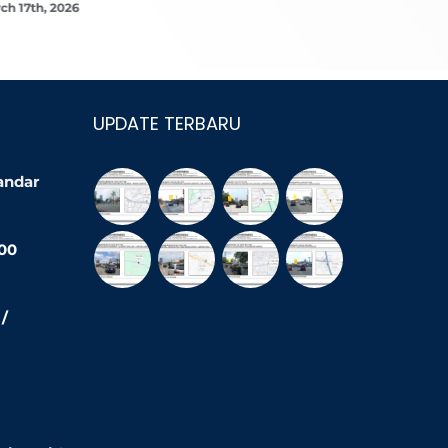
ch 17th, 2026
March 16th,
UPDATE TERBARU
Bandar
200
/