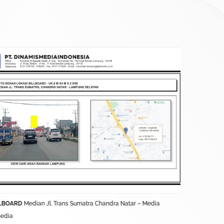
LBOARD
Median Jl. Trans Sumatra Chandra Natar – Media
BALIHO
Jl. L
sedia
Terkontrak D