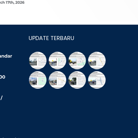
ch 17th, 2026
March 16th,
UPDATE TERBARU
Bandar
200
/