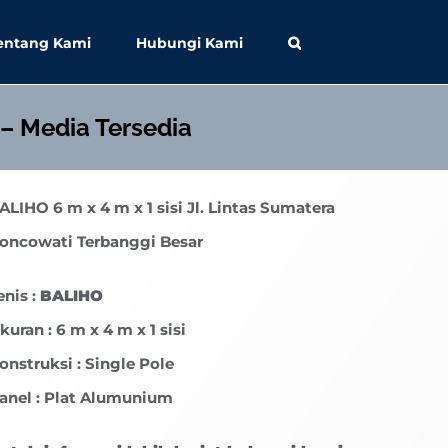
entang Kami
Hubungi Kami
 – Media Tersedia
ALIHO
6 m x 4 m x 1 sisi Jl. Lintas Sumatera
oncowati Terbanggi Besar
enis :
BALIHO
kuran : 6 m x 4 m x 1 sisi
onstruksi : Single Pole
anel : Plat Alumunium