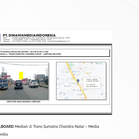
LBOARD
Median Jl. Trans Sumatra Chandra Natar – Media
BALIHO
Jl. L
sedia
Terkontrak D