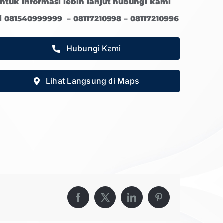
ntuk informasi lebih lanjut hubungi kami
i 081540999999 – 08117210998 – 08117210996
Hubungi Kami
Lihat Langsung di Maps
Facebook
X
LinkedIn
Pinterest