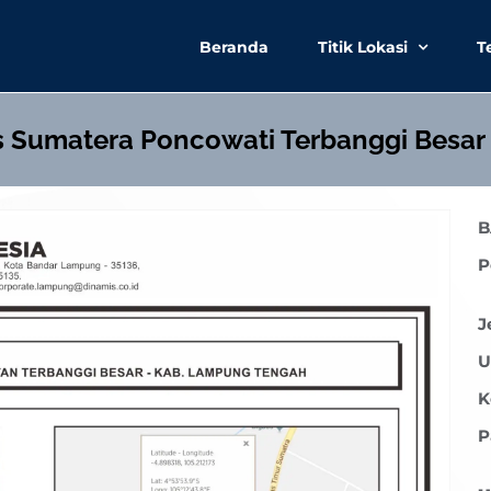
Beranda
Titik Lokasi
T
as Sumatera Poncowati Terbanggi Besar
B
P
J
U
K
P