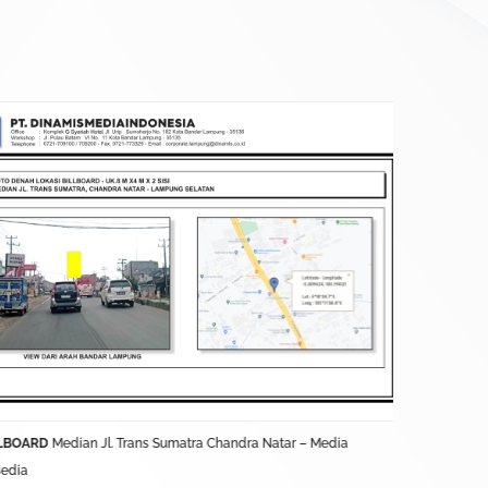
LBOARD
Median Jl. Trans Sumatra Chandra Natar – Media
BALIHO
Jl. L
sedia
Terkontrak D