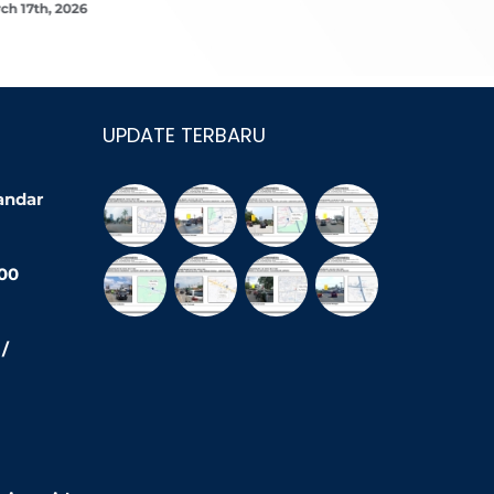
ch 17th, 2026
March 16th,
UPDATE TERBARU
Bandar
200
/