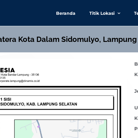
Beranda
Titik Lokasi
T
atera Kota Dalam Sidomulyo, Lampung 
B
K
J
U
K
P