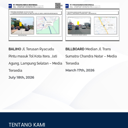
BALIHO
Jl. Terusan Ryacudu
BILLBOARD
Median Jl. Trans
BA
Pintu masuk Tol Kota Itera, Jati
Sumatra Chandra Natar – Media
Lim
Agung, Lampung Selatan – Media
Tersedia
Ter
March 17th, 2026
Mar
Tersedia
July 18th, 2026
TENTANG KAMI