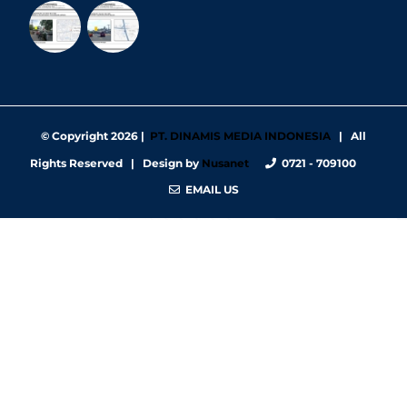
© Copyright
2026 |
PT. DINAMIS MEDIA INDONESIA
| All
Rights Reserved | Design by
Nusanet
0721 - 709100
EMAIL US
https://nbgy.emu.ee/
https://guiadesimilares.com.br/
https://www.bigsrl.com/contatti/
https://shss.strathmore.edu/
https://chs.dku.edu.et/nursing-bsc-program/
https://www.merindad.com/comercio-ascari-gym/