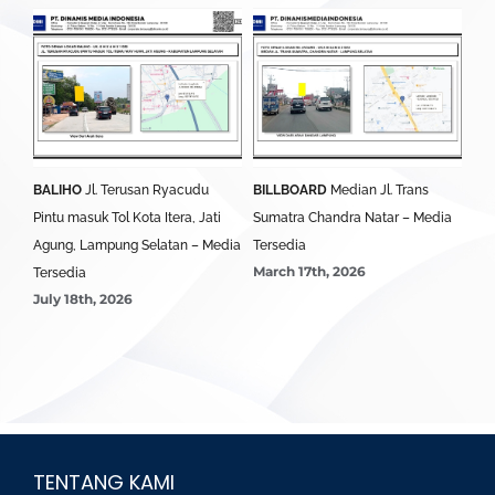
BALIHO
Jl. Terusan Ryacudu
BILLBOARD
Median Jl. Trans
BA
Pintu masuk Tol Kota Itera, Jati
Sumatra Chandra Natar – Media
Lim
Agung, Lampung Selatan – Media
Tersedia
Ter
March 17th, 2026
Mar
Tersedia
July 18th, 2026
TENTANG KAMI