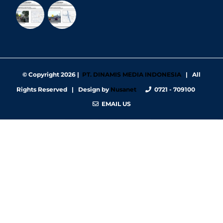
© Copyright
2026 |
PT. DINAMIS MEDIA INDONESIA
| All
Rights Reserved | Design by
Nusanet
0721 - 709100
EMAIL US
https://nbgy.emu.ee/
https://guiadesimilares.com.br/
https://www.bigsrl.com/contatti/
https://shss.strathmore.edu/
https://chs.dku.edu.et/nursing-bsc-program/
https://www.merindad.com/comercio-ascari-gym/