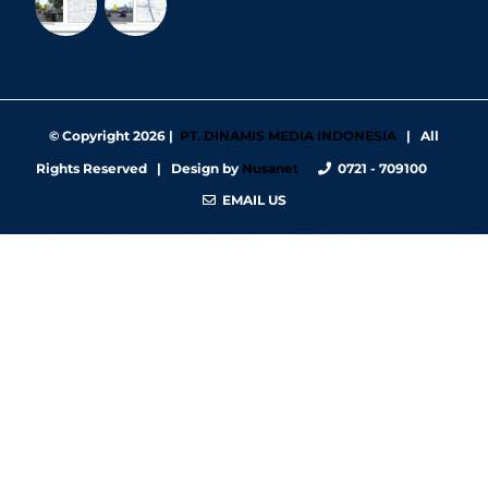
© Copyright
2026 |
PT. DINAMIS MEDIA INDONESIA
| All
Rights Reserved | Design by
Nusanet
0721 - 709100
EMAIL US
https://nbgy.emu.ee/
https://guiadesimilares.com.br/
https://www.bigsrl.com/contatti/
https://shss.strathmore.edu/
https://chs.dku.edu.et/nursing-bsc-program/
https://www.merindad.com/comercio-ascari-gym/
https://www.teraslvi.fi/wp/tuotteet/