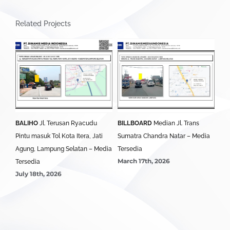
Related Projects
BALIHO
Jl. Terusan Ryacudu
BILLBOARD
Median Jl. Trans
BA
Pintu masuk Tol Kota Itera, Jati
Sumatra Chandra Natar – Media
Lim
Agung, Lampung Selatan – Media
Tersedia
Ter
March 17th, 2026
Mar
Tersedia
July 18th, 2026