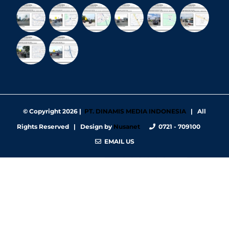
© Copyright
2026 |
PT. DINAMIS MEDIA INDONESIA
| All
Rights Reserved | Design by
Nusanet
0721 - 709100
EMAIL US
https://nbgy.emu.ee/
https://guiadesimilares.com.br/
https://www.bigsrl.com/contatti/
https://shss.strathmore.edu/