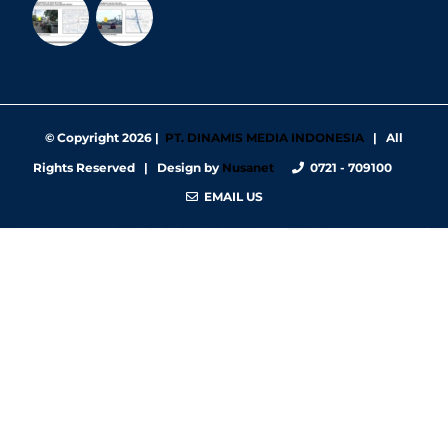
© Copyright
2026 |
PT. DINAMIS MEDIA INDONESIA
| All
Rights Reserved | Design by
Nusanet
0721 - 709100
EMAIL US
https://nbgy.emu.ee/
https://guiadesimilares.com.br/
https://www.bigsrl.com/contatti/
https://shss.strathmore.edu/
https://chs.dku.edu.et/nursing-bsc-program/
https://www.merindad.com/comercio-ascari-gym/