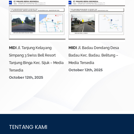
MIDI
Jl. Tanjung Kelayang
MIIDI
Jl. Badau Dendang Desa
MID
edia
Simpang 3 Swiss Bell Resort
Badau Kec. Badau, Belitung –
Sim
Tanjung Binga Kec. Sijuk – Media
Media Tersedia
Bel
October 12th, 2025
Oct
Tersedia
October 12th, 2025
TENTANG KAMI