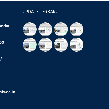
UPDATE TERBARU
Bandar
200
/
is.co.id